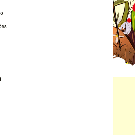
o 
es 
 