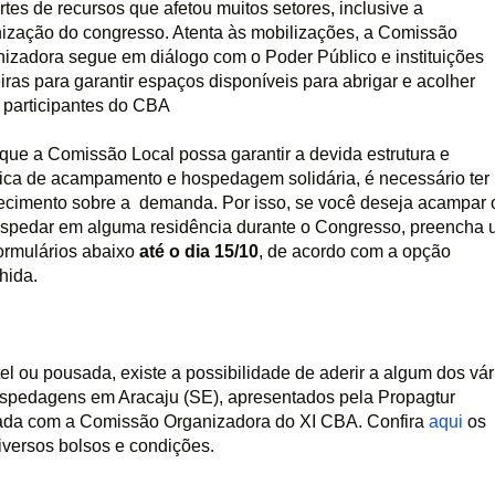
rtes de recursos que afetou muitos setores, inclusive a 
ização do congresso. Atenta às mobilizações, a Comissão 
izadora segue em diálogo com o Poder Público e instituições 
iras para garantir espaços disponíveis para abrigar e acolher 
 participantes do CBA
que a Comissão Local possa garantir a devida estrutura e 
tica de acampamento e hospedagem solidária, é necessário ter 
cimento sobre a  demanda. Por isso, se você deseja acampar o
spedar em alguma residência durante o Congresso, preencha 
ormulários abaixo 
até o dia 15/10
, de acordo com a opção 
hida.
ou pousada, existe a possibilidade de aderir a algum dos vári
spedagens em Aracaju (SE), apresentados pela Propagtur 
zada com a Comissão Organizadora do XI CBA. Confira 
aqui 
os 
iversos bolsos e condições.