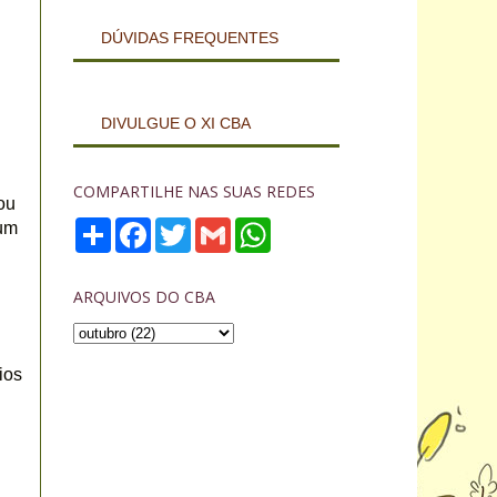
DÚVIDAS FREQUENTES
DIVULGUE O XI CBA
COMPARTILHE NAS SUAS REDES
u 
S
F
T
G
W
um 
h
a
w
m
h
a
c
i
a
a
r
e
t
i
t
ARQUIVOS DO CBA
e
b
t
l
s
o
e
A
o
r
p
k
p
os 