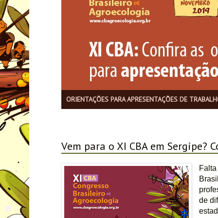
Confira os pacotes de passagem e hospedagem pre
Vem para o XI CBA em Sergipe? C
Falta
Brasi
profe
de di
estad