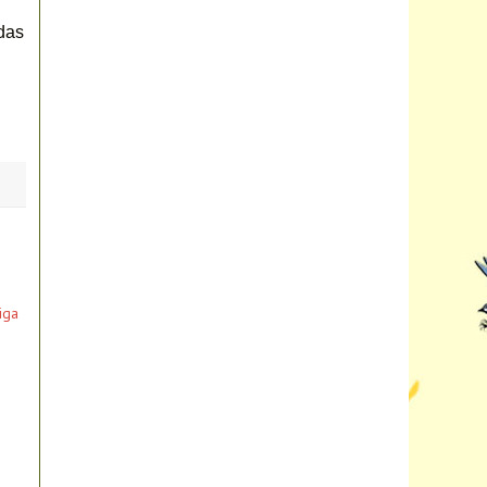
as 
iga