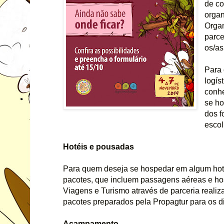
de co
organ
Organ
parce
os/as
Para 
logís
conhe
se ho
dos f
escol
Hotéis e pousadas
Para quem deseja se hospedar em algum hotel 
pacotes, que incluem passagens aéreas e ho
Viagens e Turismo através de parceria reali
pacotes preparados pela Propagtur para os d
Acampamento